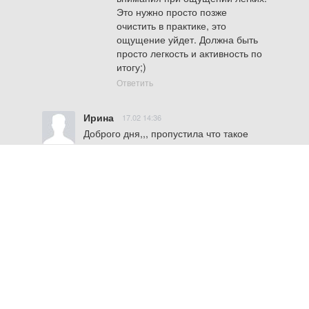
Это нужно просто позже 
очистить в практике, это 
ощущение уйдет. Должна быть 
просто легкость и активность по 
итогу;)
Ответить
Ирина
17.02 14:36
Доброго дня,,, пропустила что такое 
«второе внимание»  я так понимаю это 
смотреть на фантом?
Ответить
Алексей Бабин |
Автор системы
Ирина
Автор Системы
17.02 16:06
Доброго дня! Посмотрите на 
главной странице описание 
второго внимания. В целом да, 
смотреть на фантом - это 