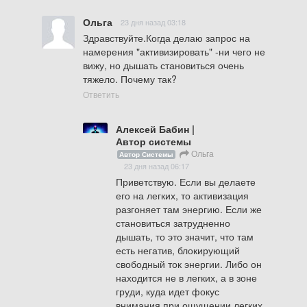
Ольга
23 дня назад 03:18
Здравствуйте.Когда делаю запрос на 
намерения "активизировать" -ни чего не 
вижу, но дышать становиться очень 
тяжело. Почему так?
Ответить
Алексей Бабин |
Автор системы
Ольга
Автор Системы
23 дня назад 06:17
Приветствую. Если вы делаете 
его на легких, то активизация 
разгоняет там энергию. Если же 
становиться затрудненно 
дышать, то это значит, что там 
есть негатив, блокирующий 
свободный ток энергии. Либо он 
находится не в легких, а в зоне 
груди, куда идет фокус 
внимания при ощущении легких. 